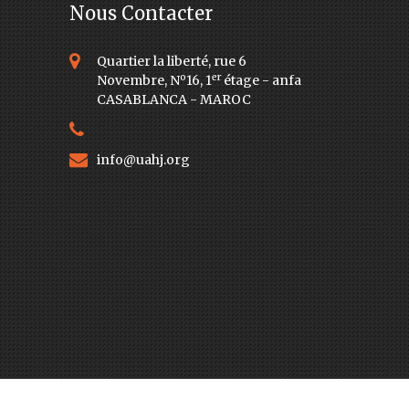
Nous Contacter
Quartier la liberté, rue 6
o
er
Novembre, N
16, 1
étage - anfa
CASABLANCA - MAROC
info@uahj.org